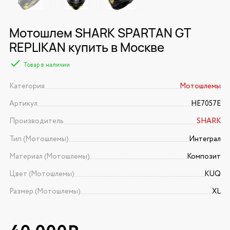
Мотошлем SHARK SPARTAN GT
REPLIKAN купить в Москве
Товар в наличии
Категория
Мотошлемы
Артикул
HE7057E
Производитель
SHARK
Тип (Мотошлемы)
Интеграл
Материал (Мотошлемы)
Композит
Цвет (Мотошлемы)
KUQ
Размер (Мотошлемы)
XL