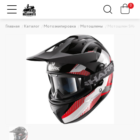
0
Главная
Каталог
Мотоэкипировка
Мотошлемы
Мотошлем SHARK