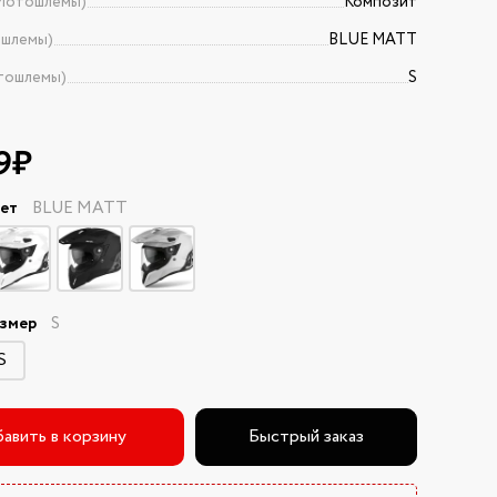
Мотошлемы)
Композит
ошлемы)
BLUE MATT
тошлемы)
S
9₽
вет
BLUE MATT
азмер
S
S
авить в корзину
Быстрый заказ