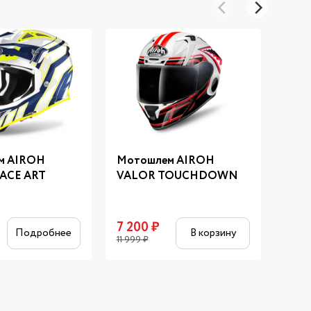
м AIROH
Мотошлем AIROH
Мот
ACE ART
VALOR TOUCHDOWN
CIT
7 200
₽
18 
Подробнее
В корзину
11 999
₽