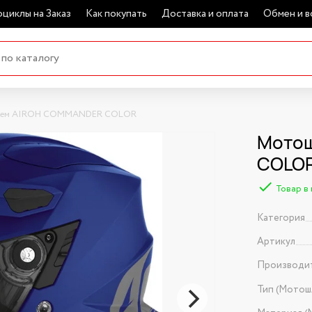
циклы на Заказ
Как покупать
Доставка и оплата
Обмен и в
ем AIROH COMMANDER COLOR
Мото
COLOR
Товар в
Категория
Артикул
Производи
Тип (Мотош