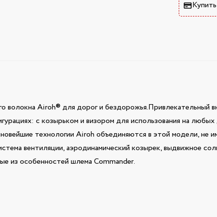
Купить
го волокна Airoh® для дорог и бездорожья.Привлекательный в
гурациях: с козырьком и визором для использования на любых д
е новейшие технологии Airoh объединяются в этой модели, не
истема вентиляции, аэродинамический козырек, выдвижное со
рые из особенностей шлема Commander.