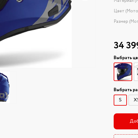
Материал (
Цвет (Мот
Размер (Мо
34 39
Выбрать ц
Выбрать р
S
X
Доб