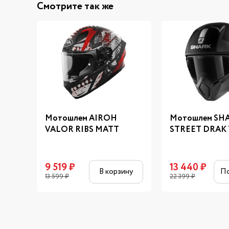
Смотрите так же
Мотошлем AIROH
Мотошлем SH
VALOR RIBS MATT
STREET DRAK 
9 519
₽
13 440
₽
В корзину
П
13 599
₽
22 399
₽