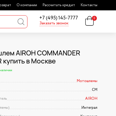
озврат
О компании
Рассчитать кредит
Контакты
+7 (495) 145-7777
0
Заказать звонок
шлем AIROH COMMANDER
 купить в Москве
 наличии
Мотошлемы
CM
тель
AIROH
лемы)
Интеграл