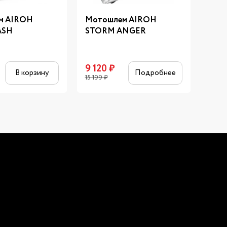
м AIROH
Мотошлем AIROH
Мото
ASH
STORM ANGER
SCOP
9 120
₽
14 
В корзину
Подробнее
15 199
₽