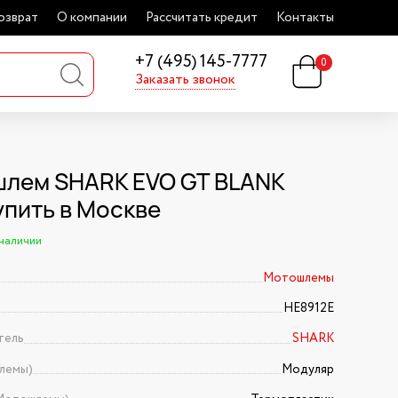
озврат
О компании
Рассчитать кредит
Контакты
+7 (495) 145-7777
0
Заказать звонок
лем SHARK EVO GT BLANK
упить в Москве
 наличии
Мотошлемы
HE8912E
тель
SHARK
лемы)
Модуляр