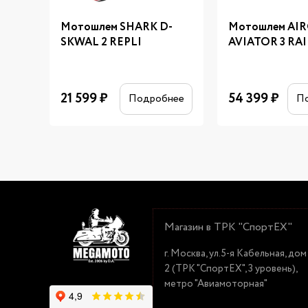
Мотошлем SHARK D-
Мотошлем AI
SKWAL 2 REPLI
AVIATOR 3 RA
21 599
₽
54 399
₽
Подробнее
П
Магазин в ТРК "СпортЕХ"
г. Москва, ул.5-я Кабельная, дом
2 (ТРК "СпортЕХ", 3 уровень),
метро "Авиамоторная"