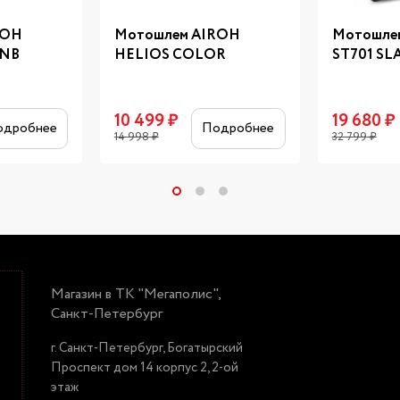
ROH
Мотошлем AIROH
Мотошле
INB
HELIOS COLOR
ST701 SL
10 499
₽
19 680
₽
одробнее
Подробнее
14 998
₽
32 799
₽
Магазин в ТК "Мегаполис",
Санкт-Петербург
г. Санкт-Петербург, Богатырский
Проспект дом 14 корпус 2, 2-ой
этаж