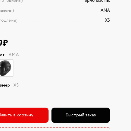
Мотошлемы)
Термопластик
ошлемы)
AMA
тошлемы)
XS
9₽
вет
AMA
азмер
XS
авить в корзину
Быстрый заказ