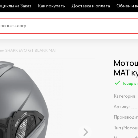
циклы на Заказ
Как покупать
Доставка и оплата
Обмен и в
ем SHARK EVO GT BLANK MAT
Мотош
MAT к
Товар в
Категория
Артикул
Производи
Тип (Мотош