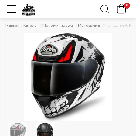
0
Главная
Каталог
Мотоэкипировка
Мотошлемы
Мотошлем AIRO