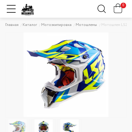
0
Главная
Каталог
Мотоэкипировка
Мотошлемы
Мотошлем LS2 M