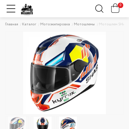
0
Главная
Каталог
Мотоэкипировка
Мотошлемы
Мотошлем SHARK