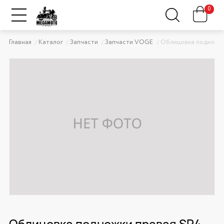
0
Главная
Каталог
Запчасти
Запчасти VOGE
Облицовка подножк
Облицовка подножки правая SR4