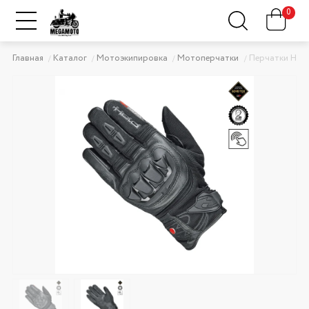
0
Главная
Каталог
Мотоэкипировка
Мотоперчатки
Перчатки HELD