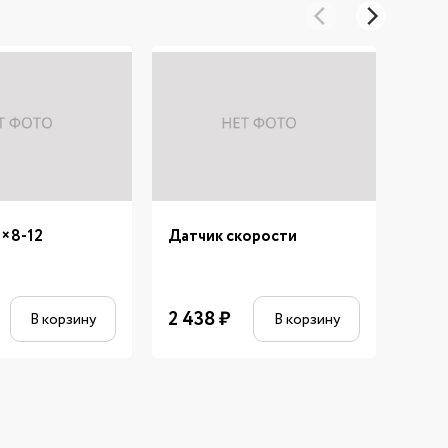
4×8-12
Датчик скорости
Рем.
внеш
2 438
₽
В корзину
В корзину
1 60