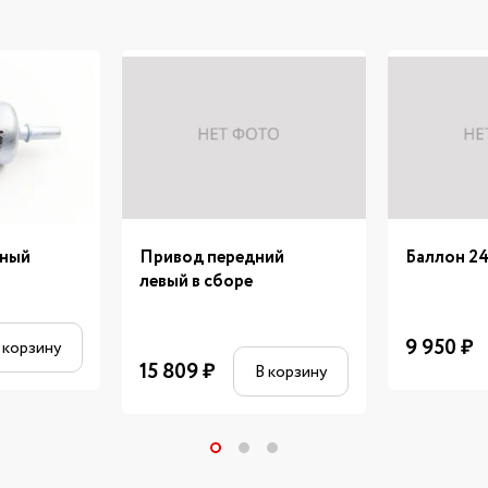
вный
Привод передний
Баллон 2
левый в сборе
9 950
₽
 корзину
15 809
₽
В корзину