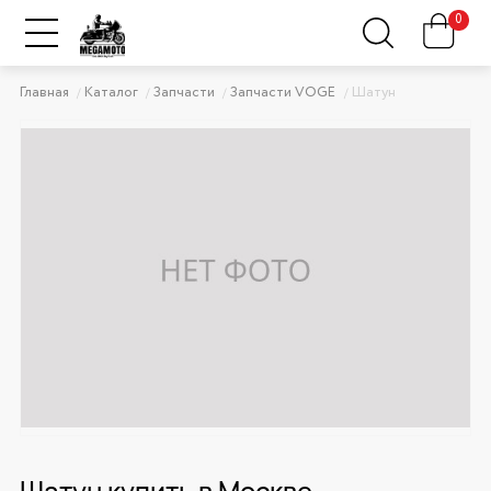
0
Главная
Каталог
Запчасти
Запчасти VOGE
Шатун
Шатун купить в Москве