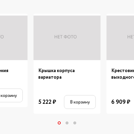
ения
Крышка корпуса
Крестови
вариатора
выходног
 корзину
5 222
₽
6 909
₽
В корзину