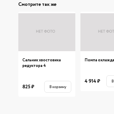
Смотрите так же
Сальник хвостовика
Помпа охлажд
редуктора 4
4 914
₽
В
825
₽
В корзину