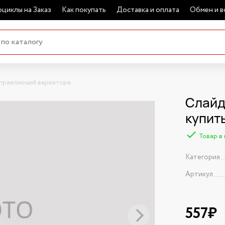
циклы на Заказ
Как покупать
Доставка и оплата
Обмен и в
правляющей вариатора
Слайд
купит
Товар в
Категория
Артикул
557₽