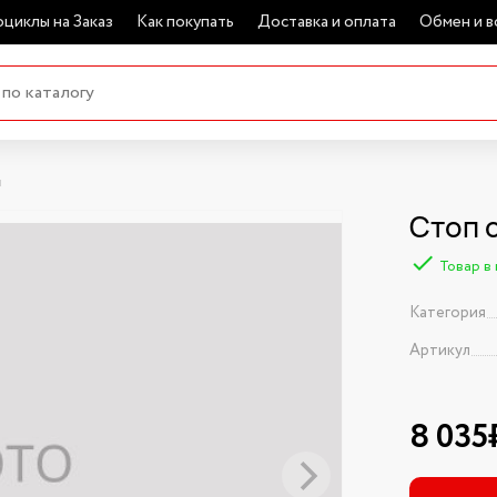
циклы на Заказ
Как покупать
Доставка и оплата
Обмен и в
л
Стоп 
Товар в
Категория
Артикул
8 035