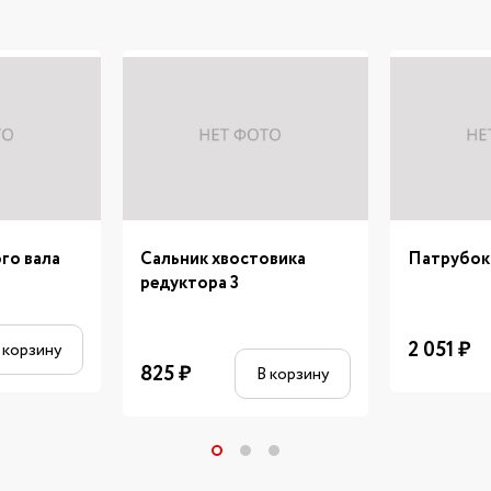
го вала
Сальник хвостовика
Патрубок
редуктора 3
2 051
₽
 корзину
825
₽
В корзину