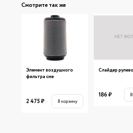
Смотрите так же
Элемент воздушного
Слайдер рулево
фильтра сме
186
₽
В
2 475
₽
В корзину