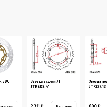
к EBC
Звезда задняя JT
Звезда пе
JTR808.41
JTF327.13
2 311
₽
800
₽
 корзину
В корзину