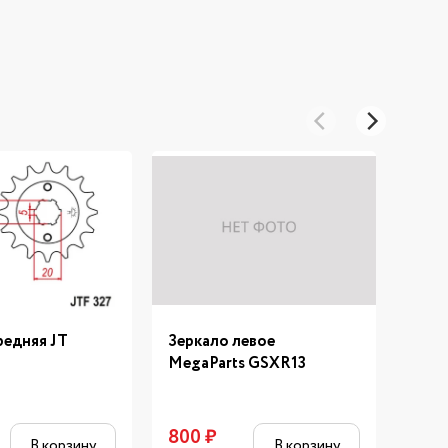
редняя JT
Зеркало левое
Зерк
MegaParts GSXR13
Mega
800
₽
1 86
В корзину
В корзину