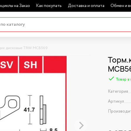
циклы на Заказ
Как покупать
Доставка и оплата
Обмен и в
дки дисковые TRW MCB569
Торм.
MCB56
Товар в
Категория
Артикул
Производи