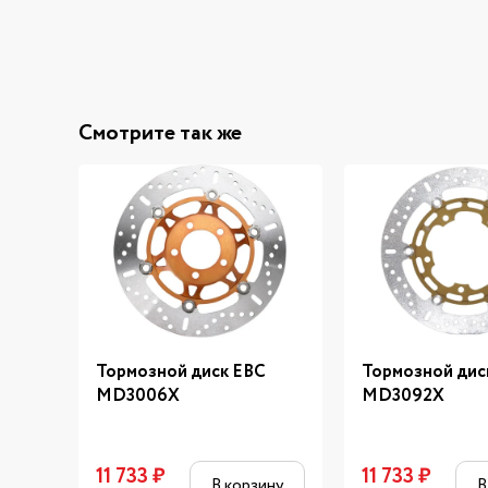
Смотрите так же
Тормозной диск EBC
Тормозной дис
MD3006X
MD3092X
11 733
₽
11 733
₽
В корзину
В