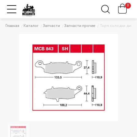
0
Главная
Каталог
Запчасти
Запчасти прочее
Торм.колодки дис