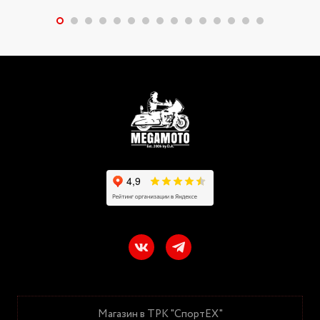
Магазин в ТРК "СпортЕХ"