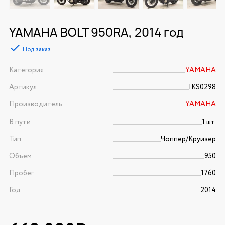
YAMAHA BOLT 950RA, 2014 год
Под заказ
Категория
YAMAHA
Артикул
IKS0298
Производитель
YAMAHA
В пути
1 шт.
Тип
Чоппер/Круизер
Объем
950
Пробег
1760
Год
2014