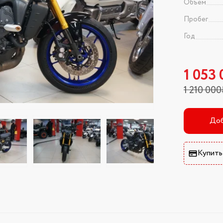
Объем
Пробег
Год
1 053
1 210 00
Доб
Купить