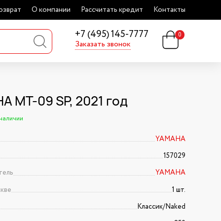
озврат
О компании
Рассчитать кредит
Контакты
+7 (495) 145-7777
0
Заказать звонок
A MT-09 SP, 2021 год
 наличии
YAMAHA
157029
тель
YAMAHA
скве
1 шт.
Классик/Naked