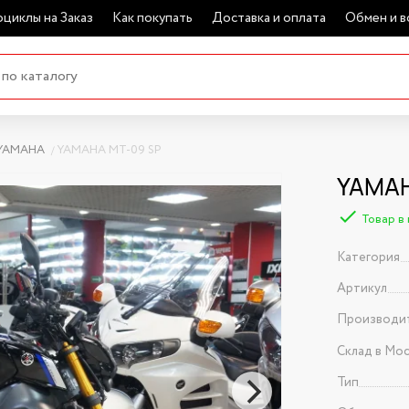
циклы на Заказ
Как покупать
Доставка и оплата
Обмен и в
YAMAHA
YAMAHA MT-09 SP
YAMAH
Товар в
Категория
Артикул
Производи
Склад в Мо
Тип