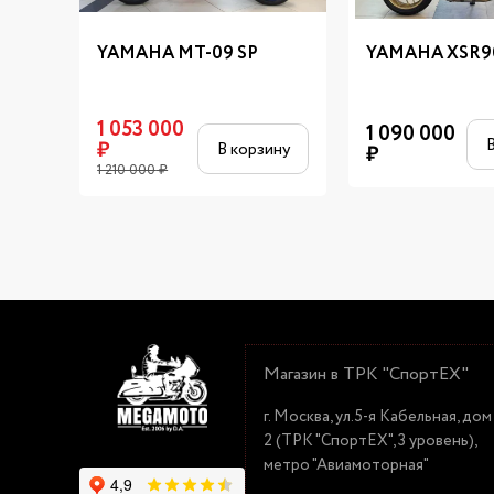
YAMAHA MT-09 SP
YAMAHA XSR9
1 053 000
1 090 000
₽
В корзину
₽
1 210 000
₽
Магазин в ТРК "СпортЕХ"
г. Москва, ул.5-я Кабельная, дом
2 (ТРК "СпортЕХ", 3 уровень),
метро "Авиамоторная"