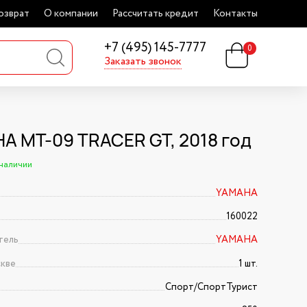
озврат
О компании
Рассчитать кредит
Контакты
+7 (495) 145-7777
0
Заказать звонок
A MT-09 TRACER GT, 2018 год
 наличии
YAMAHA
160022
тель
YAMAHA
скве
1 шт.
Спорт/CпортТурист