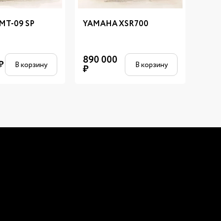
MT-09 SP
YAMAHA XSR700
YAM
890 000
1 14
₽
В корзину
В корзину
₽
₽