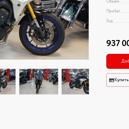
Объем
Пробег
Год
937 0
Доб
Купить