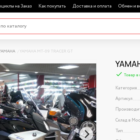
циклы на Заказ
Как покупать
Доставка и оплата
Обмен и в
YAMAHA
YAMAHA MT-09 TRACER GT
YAMAH
Товар в
Категория
Артикул
Производи
Склад в Мо
Тип