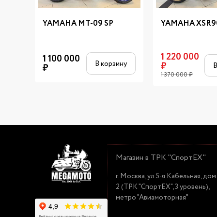
YAMAHA MT-09 SP
YAMAHA XSR9
1 220 000
1 100 000
В корзину
₽
В
₽
1 370 000
₽
Магазин в ТРК "СпортЕХ"
г. Москва, ул.5-я Кабельная, дом
2 (ТРК "СпортЕХ", 3 уровень),
метро "Авиамоторная"