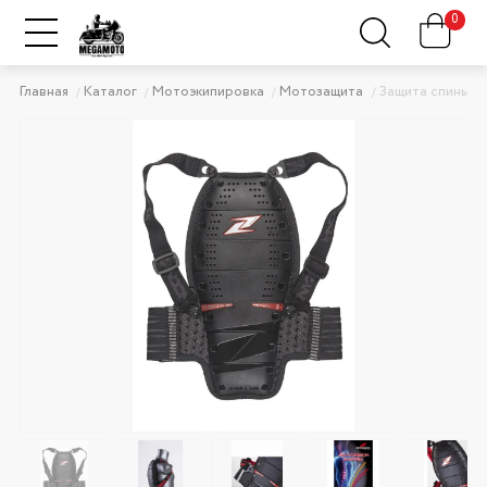
0
Главная
Каталог
Мотоэкипировка
Мотозащита
Защита спины Z