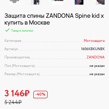
Защита спины ZANDONA Spine kid x
купить в Москве
Товар в наличии
Категория
Мотозащита
Артикул
1606KBKUNBK
Производитель
ZANDONA
Пол (Мотозащита)
не указан
Размер (Мотозащита)
не указан
3 146₽
-40%
5 244₽