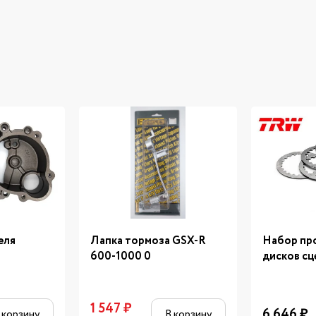
еля
Лапка тормоза GSX-R
Набор пр
600-1000 0
дисков сц
1 547
₽
6 646
₽
 корзину
В корзину