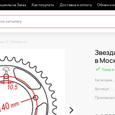
циклы на Заказ
Как покупать
Доставка и оплата
Обмен и в
няя JT JTR1800.40
Звезд
в Мос
Товар в
Категория
Артикул
Производи