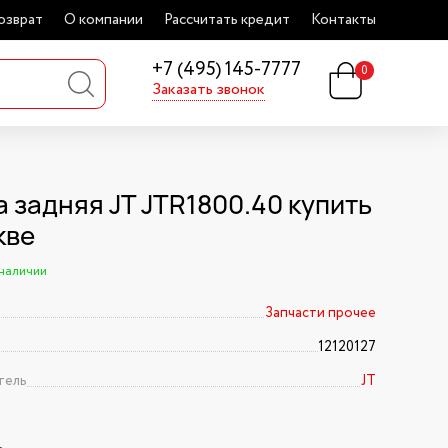
озврат
О компании
Рассчитать кредит
Контакты
+7 (495) 145-7777
0
Заказать звонок
а задняя JT JTR1800.40 купить
кве
 наличии
Запчасти прочее
12120127
тель
JT