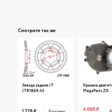
Смотрите так же
Звезда задняя JT
Крышка двигат
JTR1869.45
MegaParts ZX-
4 000
₽
1 778
₽
В корзину
В