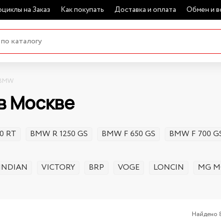
циклы на Заказ
Как покупать
Доставка и оплата
Обмен и в
BMW
 в Москве
0 RT
BMW R 1250 GS
BMW F 650 GS
BMW F 700 G
INDIAN
VICTORY
BRP
VOGE
LONCIN
MG M
Найдено 