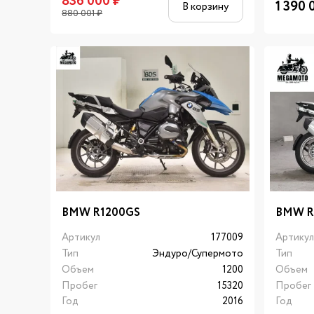
836 000
₽
1 390 
В корзину
880 001
₽
BMW R1200GS
BMW R
Артикул
177009
Артику
Тип
Эндуро/Супермото
Тип
Объем
1200
Объем
Пробег
15320
Пробег
Год
2016
Год