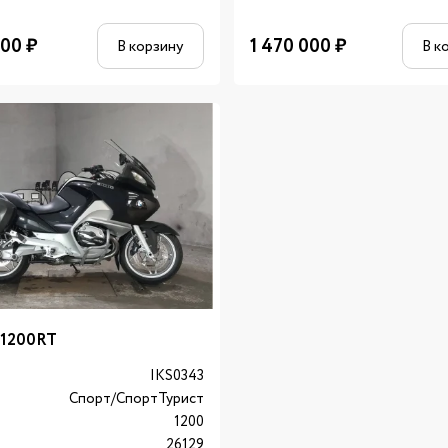
000
₽
1 470 000
₽
В корзину
В к
1200RT
л
IKS0343
Спорт/CпортТурист
1200
26129