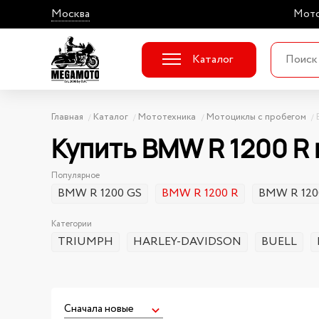
Москва
Мото
Каталог
Главная
Каталог
Мототехника
Мотоциклы с пробегом
Купить BMW R 1200 R
Популярное
BMW R 1200 GS
BMW R 1200 R
BMW R 120
Категории
TRIUMPH
HARLEY-DAVIDSON
BUELL