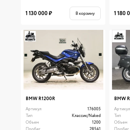
1 130 000
₽
1 180 
В корзину
BMW R1200R
BMW R
Артикул
176005
Артику
Тип
Классик/Naked
Тип
Объем
1200
Объем
Пробег
28541
Пробег