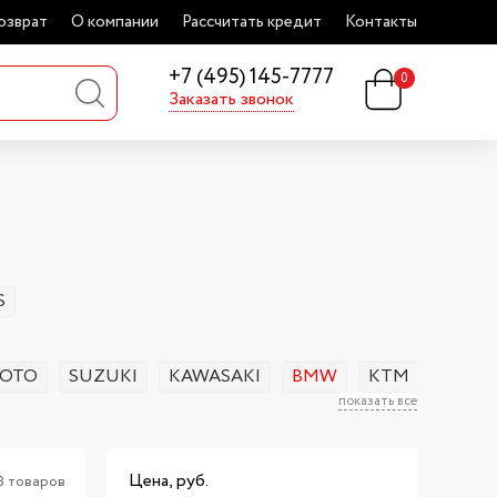
озврат
О компании
Рассчитать кредит
Контакты
+7 (495) 145-7777
0
Заказать звонок
S
OTO
SUZUKI
KAWASAKI
BMW
KTM
HUSQ
показать все
Цена, руб.
8 товаров