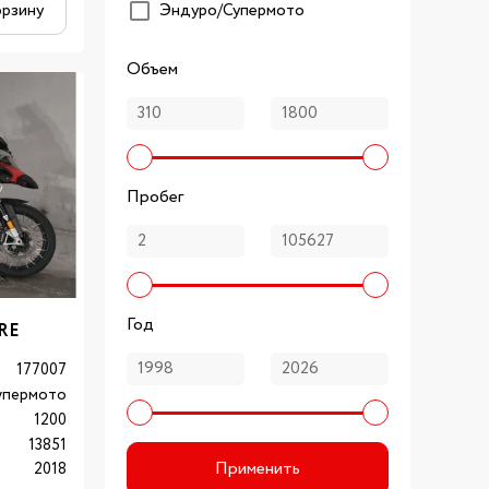
орзину
Эндуро/Супермото
Объем
Пробег
Год
RE
177007
упермото
1200
13851
Применить
2018