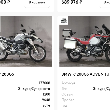
000
₽
689 976
₽
В корзину
В к
1200GS
BMW R1200GS ADVENTU
л
177008
Артикул
Эндуро/Супермото
Тип
Эндуро/С
1200
Объем
9648
Пробег
2014
Год