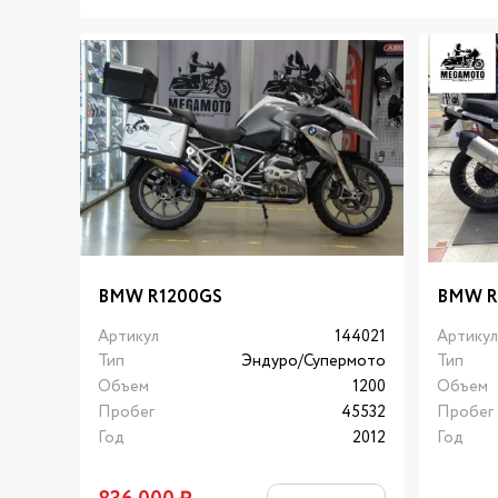
BMW R1200GS
BMW R
Артикул
144021
Артику
Тип
Эндуро/Супермото
Тип
Объем
1200
Объем
Пробег
45532
Пробег
Год
2012
Год