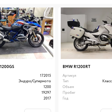
1200GS
BMW R1200RT
л
172015
Артикул
Эндуро/Супермото
Тип
Класс
1200
Объем
19297
Пробег
2017
Год