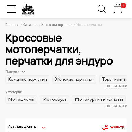
0
Главная
Каталог
Мотоэкипировка
Мотоперчатки
Кроссовые
мотоперчатки,
перчатки для эндуро
Популярное
Кожаные перчатки
Женские перчатки
Текстильные 
показать все
Категории
Мотошлемы
Мотообувь
Мотокуртки и жилеты
показать все
Фильтр