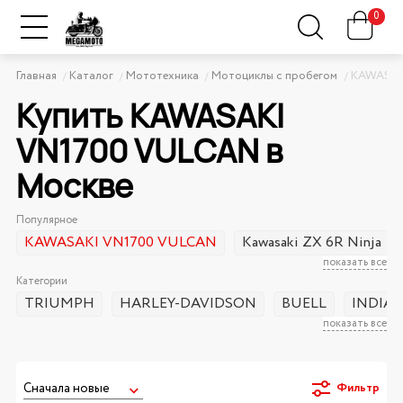
0
Главная
Каталог
Мототехника
Мотоциклы с пробегом
KAWASAK
Купить KAWASAKI
VN1700 VULCAN в
Москве
Популярное
KAWASAKI VN1700 VULCAN
Kawasaki ZX 6R Ninja
показать все
Категории
TRIUMPH
HARLEY-DAVIDSON
BUELL
INDIA
показать все
Фильтр