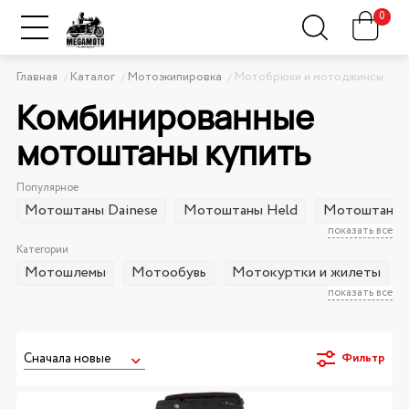
0
Главная
Каталог
Мотоэкипировка
Мотобрюки и мотоджинсы
Комбинированные
мотоштаны купить
Популярное
Мотоштаны Dainese
Мотоштаны Held
Мотоштаны E
показать все
Категории
Мотошлемы
Мотообувь
Мотокуртки и жилеты
показать все
Фильтр