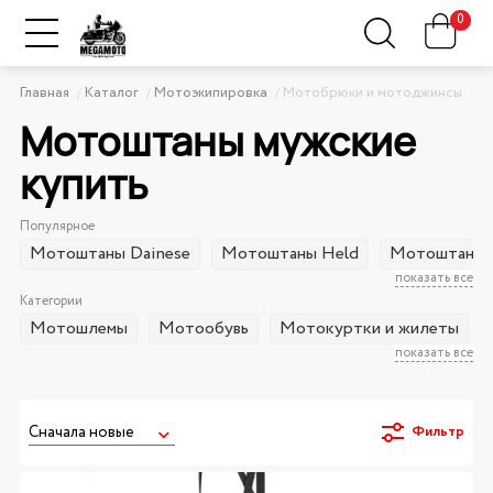
0
Главная
Каталог
Мотоэкипировка
Мотобрюки и мотоджинсы
Мотоштаны мужские
купить
Популярное
Мотоштаны Dainese
Мотоштаны Held
Мотоштаны E
показать все
Категории
Мотошлемы
Мотообувь
Мотокуртки и жилеты
показать все
Фильтр