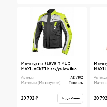
Мотокуртка ELEVEIT MUD
Моток
MAXI JACKET black/yellow fluo
MAXI J
Артикул
ADV102
Артику
Материал (Мотокуртки)
Текстиль
Матери
20 792
₽
20 79
Подробнее