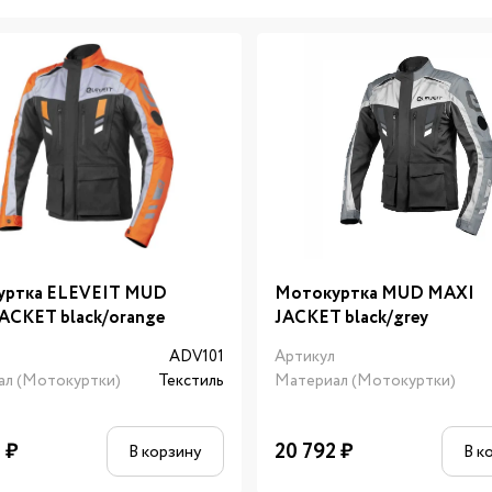
уртка ELEVEIT MUD
Мотокуртка MUD MAXI
ACKET black/orange
JACKET black/grey
л
ADV101
Артикул
ал (Мотокуртки)
Текстиль
Материал (Мотокуртки)
2
₽
20 792
₽
В корзину
В к