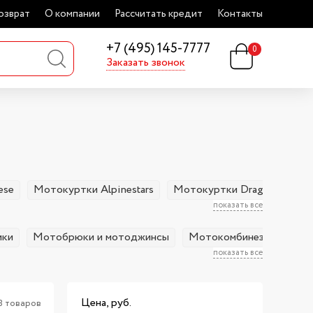
озврат
О компании
Рассчитать кредит
Контакты
+7 (495) 145-7777
0
Заказать звонок
ese
Мотокуртки Alpinestars
Мотокуртки Dragonfly
М
показать все
ики
Мотобрюки и мотоджинсы
Мотокомбинезоны
М
показать все
Цена, руб.
3 товаров