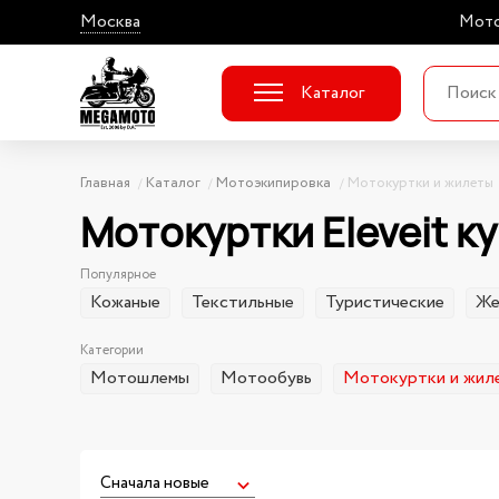
Москва
Мото
Каталог
Главная
Каталог
Мотоэкипировка
Мотокуртки и жилеты
Мотокуртки Eleveit к
Популярное
Кожаные
Текстильные
Туристические
Же
Категории
Мотошлемы
Мотообувь
Мотокуртки и жил