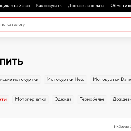
циклы на Заказ
Как покупать
Доставка и оплата
Обмен и в
упить
нские мотокуртки
Мотокуртки Held
Мотокуртки Dain
еты
Мотоперчатки
Одежда
Термобелье
Дождев
Найдено 