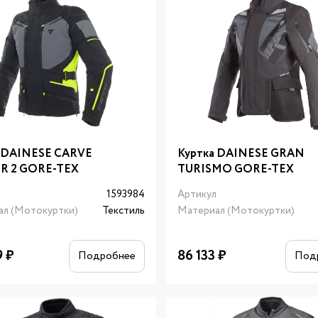
а DAINESE CARVE
Куртка DAINESE GRAN
R 2 GORE-TEX
TURISMO GORE-TEX
л
1593984
Артикул
ал (Мотокуртки)
Текстиль
Материал (Мотокуртки)
9
₽
86 133
₽
Подробнее
Под