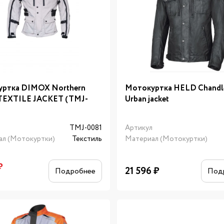
ртка DIMOX Northern
Мотокуртка HELD Chandl
 TEXTILE JACKET (TMJ-
Urban jacket
л
TMJ-0081
Артикул
ал (Мотокуртки)
Текстиль
Материал (Мотокуртки)
₽
21 596
₽
Подробнее
Под