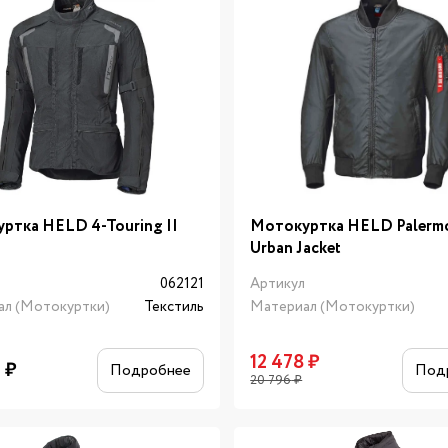
ртка HELD 4-Touring II
Мотокуртка HELD Palerm
Urban Jacket
л
062121
Артикул
ал (Мотокуртки)
Текстиль
Материал (Мотокуртки)
12 478
₽
6
₽
Подробнее
Под
20 796
₽