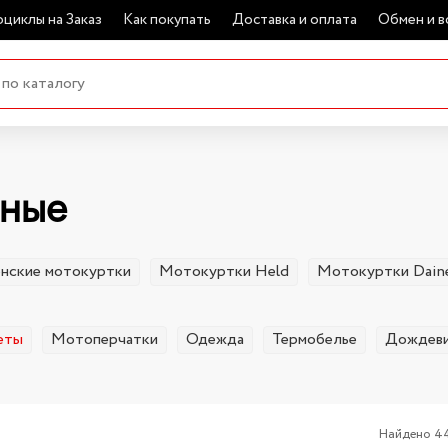
циклы на Заказ
Как покупать
Доставка и оплата
Обмен и в
ьные
нские мотокуртки
Мотокуртки Held
Мотокуртки Dain
еты
Мотоперчатки
Одежда
Термобелье
Дождев
Найдено 4