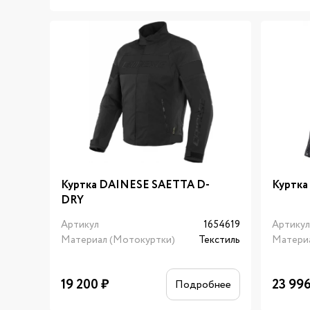
Куртка DAINESE SAETTA D-
Куртка
DRY
Артикул
1654619
Артику
Материал (Мотокуртки)
Текстиль
Матери
19 200
₽
23 99
Подробнее