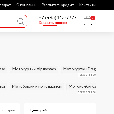
озврат
О компании
Рассчитать кредит
Контакты
+7 (495) 145-7777
0
Заказать звонок
ese
Мотокуртки Alpinestars
Мотокуртки Dragonfly
М
показать все
ики
Мотобрюки и мотоджинсы
Мотокомбинезоны
М
показать все
Цена, руб.
4 товаров