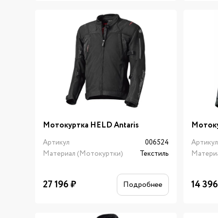
Мотокуртка HELD Antaris
Мотоку
Артикул
006524
Артику
Материал (Мотокуртки)
Текстиль
Матери
27 196
₽
14 39
Подробнее