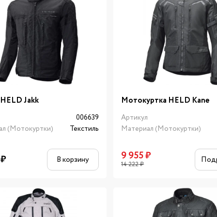
 HELD Jakk
Мотокуртка HELD Kane
л
006639
Артикул
ал (Мотокуртки)
Текстиль
Материал (Мотокуртки)
9 955
₽
₽
В корзину
Под
14 222
₽