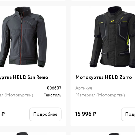
ртка HELD San Remo
Мотокуртка HELD Zorro
л
006607
Артикул
ал (Мотокуртки)
Текстиль
Материал (Мотокуртки)
6
₽
15 996
₽
Подробнее
Под