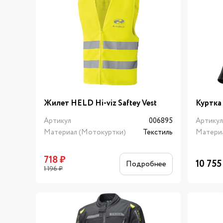
Жилет HELD Hi-viz Saftey Vest
Куртка
Артикул
006895
Артику
Материал (Мотокуртки)
Текстиль
Матери
718
₽
10 755
Подробнее
1 196
₽