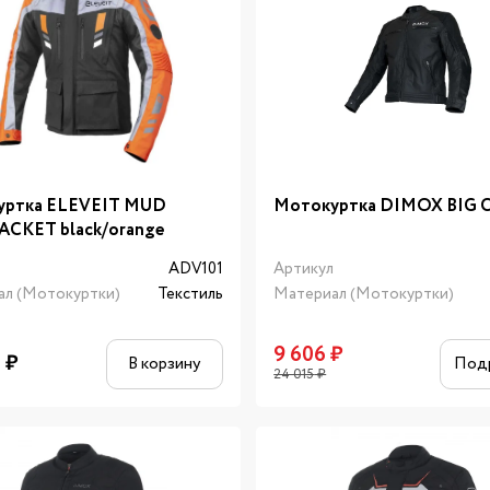
уртка ELEVEIT MUD
Мотокуртка DIMOX BIG 
ACKET black/orange
л
ADV101
Артикул
ал (Мотокуртки)
Текстиль
Материал (Мотокуртки)
9 606
₽
2
₽
В корзину
Под
24 015
₽