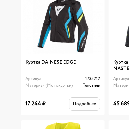
Куртка DAINESE EDGE
Куртк
MASTE
Артикул
1735212
Артику
Материал (Мотокуртки)
Текстиль
Матери
17 244
₽
45 68
Подробнее