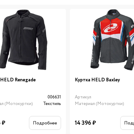
 HELD Renegade
Куртка HELD Baxley
л
006631
Артикул
ал (Мотокуртки)
Текстиль
Материал (Мотокуртки)
6
₽
14 396
₽
Подробнее
Под