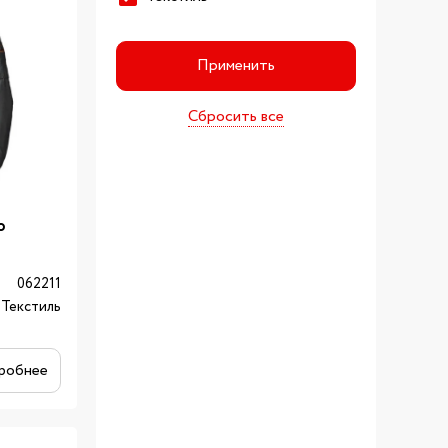
Применить
Сбросить все
o
062211
Текстиль
робнее