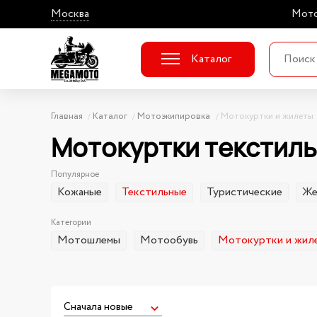
Москва
Мото
Каталог
Главная
Каталог
Мотоэкипировка
Мотокуртки и жилеты
Мотокуртки текстил
Популярное
Кожаные
Текстильные
Туристические
Же
Категории
Мотошлемы
Мотообувь
Мотокуртки и жил