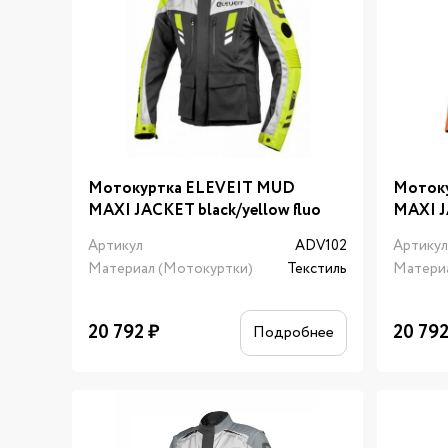
Мотокуртка ELEVEIT MUD
Моток
MAXI JACKET black/yellow fluo
MAXI J
Артикул
ADV102
Артику
Материал (Мотокуртки)
Текстиль
Матери
20 792
₽
20 79
Подробнее