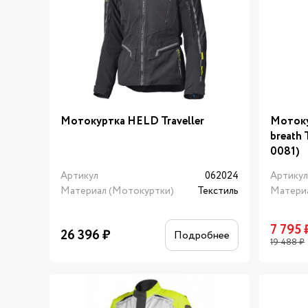
Мотокуртка HELD Traveller
Мотоку
breath
0081)
Артикул
062024
Артику
Материал (Мотокуртки)
Текстиль
Матери
7 795
26 396
₽
Подробнее
19 488
₽