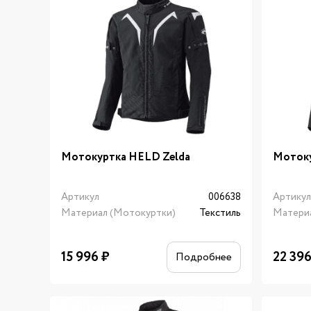
Мотокуртка HELD Zelda
Мотоку
Артикул
006638
Артику
Материал (Мотокуртки)
Текстиль
Матери
15 996
₽
22 39
Подробнее