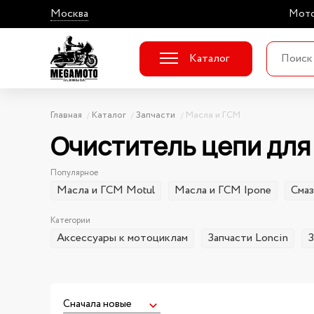
Москва
Мото
Каталог
Главная
Каталог
Запчасти
Масла и ГСМ
Очиститель цепи для
Популярное
Масла и ГСМ Motul
Масла и ГСМ Ipone
Смаз
Категории
Аксессуары к мотоциклам
Запчасти Loncin
З