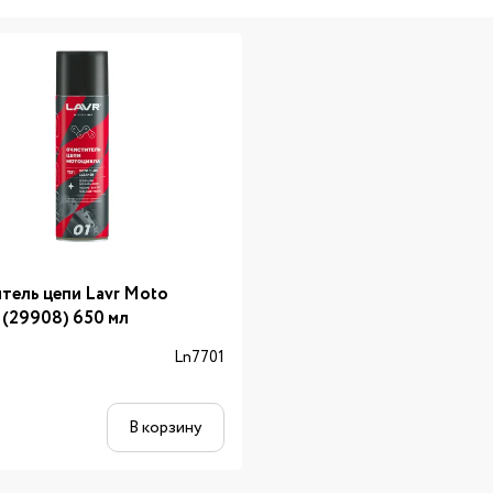
тель цепи Lavr Moto
 (29908) 650 мл
л
Ln7701
В корзину