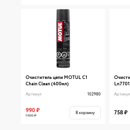
Очиститель цепи MOTUL C1
Очисти
Chain Clean (400мл)
Ln7701
Артикул
102980
Артику
990
₽
758
₽
В корзину
1 100
₽