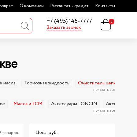
озврат
О компании
Рассчитать кредит
Контакты
+7 (495) 145-7777
0
Заказать звонок
кве
е масла
Тормозная жидкость
Очиститель цепи
Прис
показать все
чее
Масла и ГСМ
Аксессуары LONCIN
Аксессуары 
показать все
Цена, руб.
2 товаров