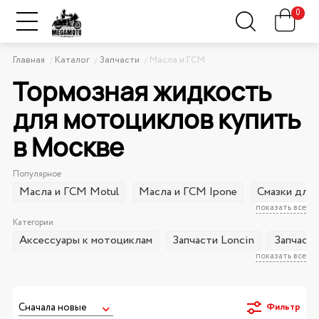
0
Главная
Каталог
Запчасти
Масла и ГСМ
Тормозная жидкость
для мотоциклов купить
в Москве
Популярное
Масла и ГСМ Motul
Масла и ГСМ Ipone
Смазки для 
показать все
Категории
Аксессуары к мотоциклам
Запчасти Loncin
Запчаст
показать все
Фильтр