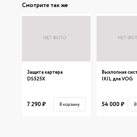
Смотрите так же
Защита картера
Выхлопная сис
DS525X
IXIL для VOG
7 290
₽
54 000
₽
В корзину
В