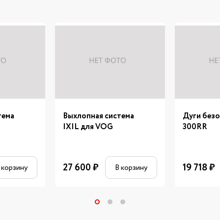
тема
Выхлопная система
Дуги без
IXIL для VOG
300RR
27 600
₽
19 718
₽
 корзину
В корзину