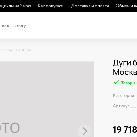
циклы на Заказ
Как покупать
Доставка и оплата
Обмен и в
опастности 300RR
Дуги 
Моск
Товар в
Категория
Артикул
19 71