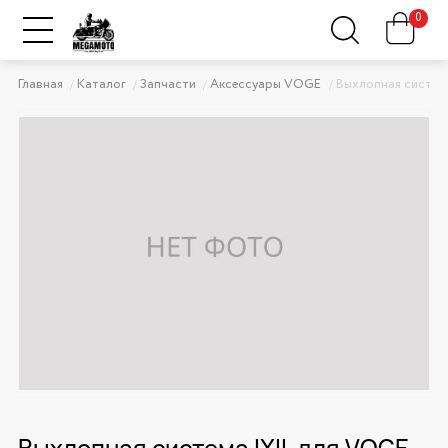
0
Главная
Каталог
Запчасти
Аксессуары VOGE
Выхлопная систем
Выхлопная система IXIL для VOGE