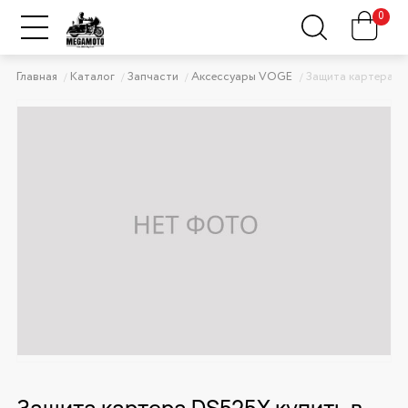
0
Главная
Каталог
Запчасти
Аксессуары VOGE
Защита картера D
Защита картера DS525X купить в