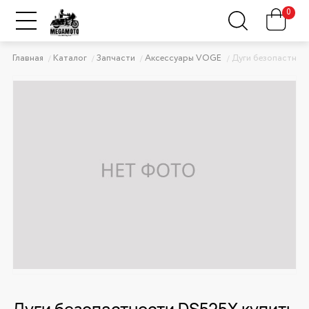
0
Главная
Каталог
Запчасти
Аксессуары VOGE
Дуги безопастнос
Дуги безопастности DS525X купить