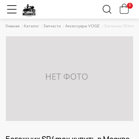
0
Главная
Каталог
Запчасти
Аксессуары VOGE
Багажник SR4max
Багажник SR4max купить в Москве