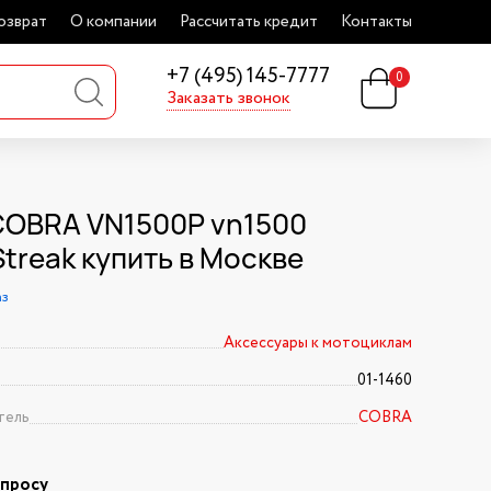
озврат
О компании
Рассчитать кредит
Контакты
+7 (495) 145-7777
0
Заказать звонок
COBRA VN1500P vn1500
treak купить в Москве
аз
Аксессуары к мотоциклам
01-1460
тель
COBRA
апросу