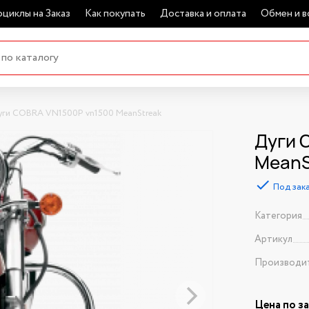
циклы на Заказ
Как покупать
Доставка и оплата
Обмен и в
уги COBRA VN1500P vn1500 MeanStreak
Дуги 
MeanS
Под зак
Категория
Артикул
Производи
Цена по з