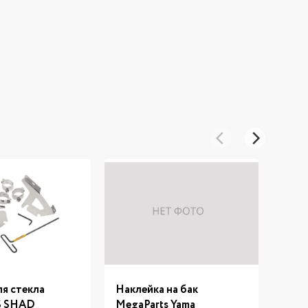
я стекла
Наклейка на бак
Накл
 SHAD
MegaParts Yama
Mega