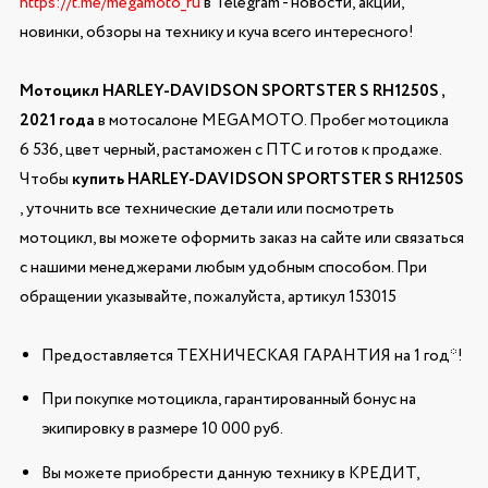
https://t.me/megamoto_ru
в Telegram - новости, акции,
новинки, обзоры на технику и куча всего интересного!
Мотоцикл HARLEY-DAVIDSON SPORTSTER S RH1250S ,
2021 года
в мотосалоне MEGAMOTO. Пробег мотоцикла
6 536, цвет черный, растаможен с ПТС и готов к продаже.
Чтобы
купить HARLEY-DAVIDSON SPORTSTER S RH1250S
, уточнить все технические детали или посмотреть
мотоцикл, вы можете оформить заказ на сайте или связаться
с нашими менеджерами любым удобным способом. При
обращении указывайте, пожалуйста, артикул 153015
Предоставляется ТЕХНИЧЕСКАЯ ГАРАНТИЯ на 1 год*!
При покупке мотоцикла, гарантированный бонус на
экипировку в размере 10 000 руб.
Вы можете приобрести данную технику в КРЕДИТ,