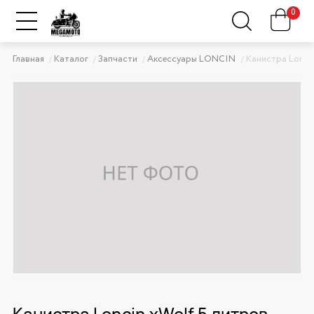
0
Главная
Каталог
Запчасти
Аксессуары LONCIN
Канистра Loncin
Канистра Loncin xWolf 5 литров