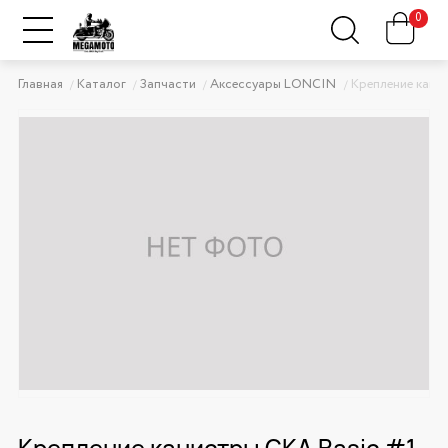
0
Главная
Каталог
Запчасти
Аксессуары LONCIN
Крепление канис
Крепление канистры GKA Basic #1