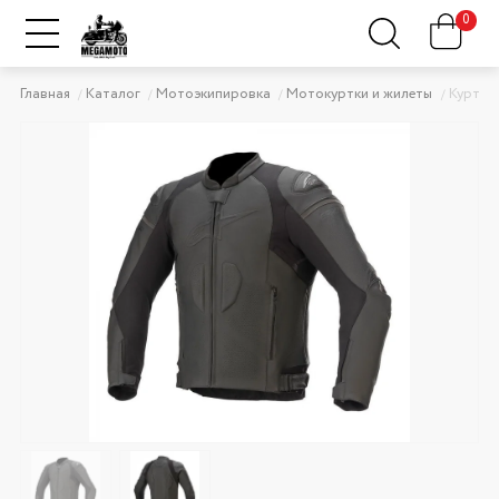
0
Главная
Каталог
Мотоэкипировка
Мотокуртки и жилеты
Куртка