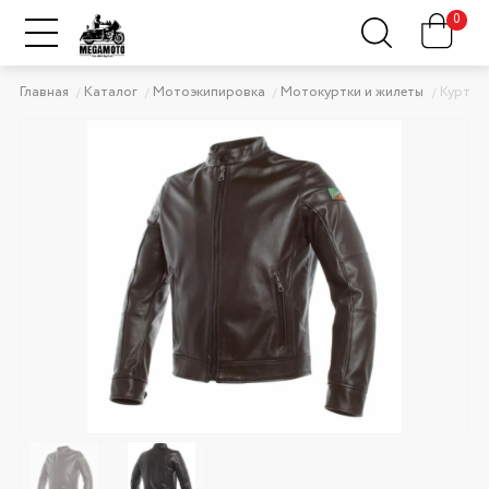
0
Главная
Каталог
Мотоэкипировка
Мотокуртки и жилеты
Куртка