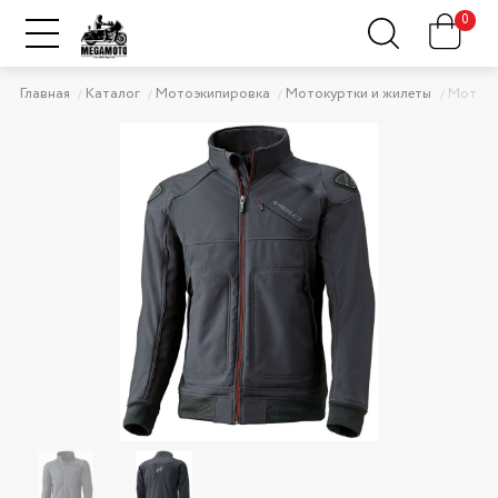
0
Главная
Каталог
Мотоэкипировка
Мотокуртки и жилеты
Мотоку