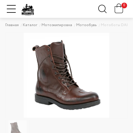
0
Главная
Каталог
Мотоэкипировка
Мотообувь
Мотоботы DAINE