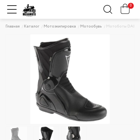
0
Главная
Каталог
Мотоэкипировка
Мотообувь
Мотоботы DAINE