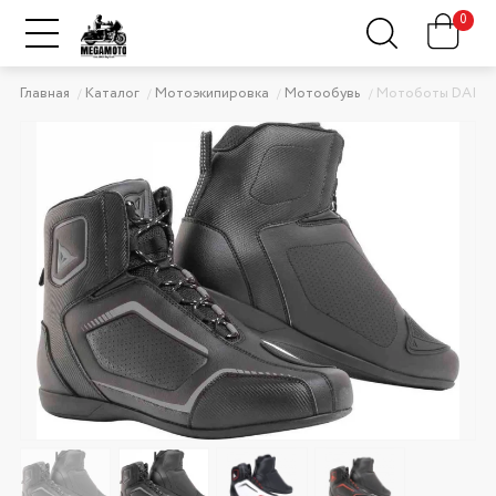
0
Главная
Каталог
Мотоэкипировка
Мотообувь
Мотоботы DAINE