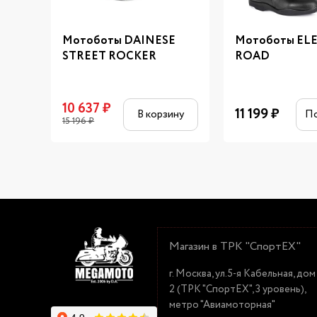
Мотоботы DAINESE
Мотоботы ELE
STREET ROCKER
ROAD
10 637
₽
11 199
₽
В корзину
П
15 196
₽
Магазин в ТРК "СпортЕХ"
г. Москва, ул.5-я Кабельная, дом
2 (ТРК "СпортЕХ", 3 уровень),
метро "Авиамоторная"