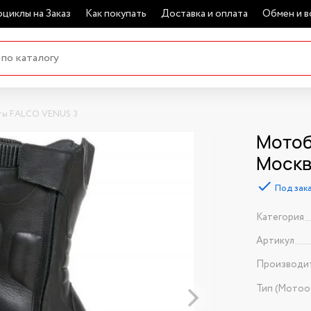
циклы на Заказ
Как покупать
Доставка и оплата
Обмен и в
ы FALCO VENUS 3
Мотоб
Моск
Под зак
Категория
Артикул
Производи
Тип (Мотоо