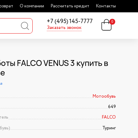
озврат
О компании
Рассчитать кредит
Контакты
+7 (495) 145-7777
0
Заказать звонок
оты FALCO VENUS 3 купить в
ве
аз
Мотообувь
649
тель
FALCO
бувь)
Туринг