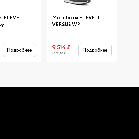
ы ELEVEIT
Мотоботы ELEVEIT
Мот
ey
VERSUS WP
DIV
9 514
₽
15 9
Подробнее
Подробнее
13 592
₽