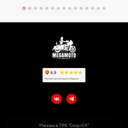
Магазин в ТРК "СпортЕХ"