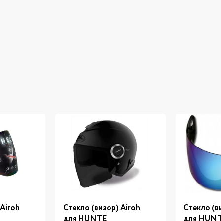
 Airoh
Стекло (визор) Airoh
Стекло (в
для HUNTE
для HUN