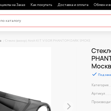
циклы на Заказ
Как покупать
Доставка и оплата
Обмен и в
в
Стекло (визор) Airoh KIT VISOR PHANTOM DARK SMOKE
Стекло
PHANT
Моск
Под зак
Категория
Артикул
Производи