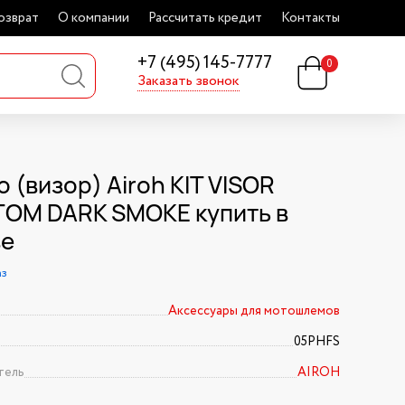
озврат
О компании
Рассчитать кредит
Контакты
+7 (495) 145-7777
0
Заказать звонок
 (визор) Airoh KIT VISOR
OM DARK SMOKE купить в
ве
аз
Аксессуары для мотошлемов
05PHFS
тель
AIROH