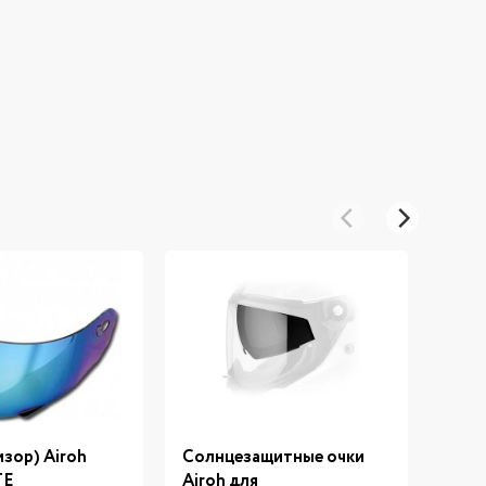
изор) Airoh
Солнцезащитные очки
Стек
TE
Airoh для
7249