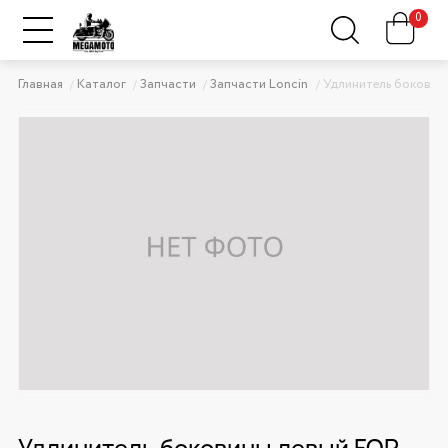
0
Главная
Каталог
Запчасти
Запчасти Loncin
Удлинитель бокови
Удлинитель боковины левый FOR