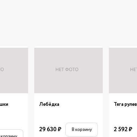
ышки
Лебёдка
Тяга рулев
29 630
₽
2 592
₽
В корзину
 корзину