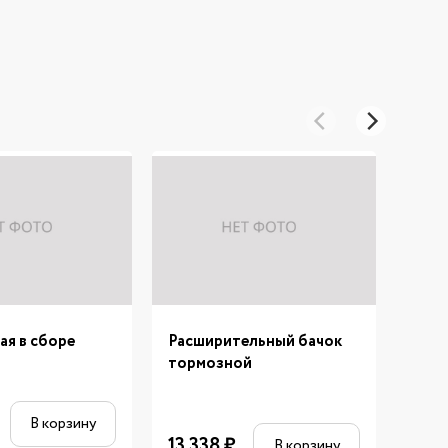
ая в сборе
Расширительный бачок
Под
тормозной
1 51
В корзину
13 338
₽
В корзину