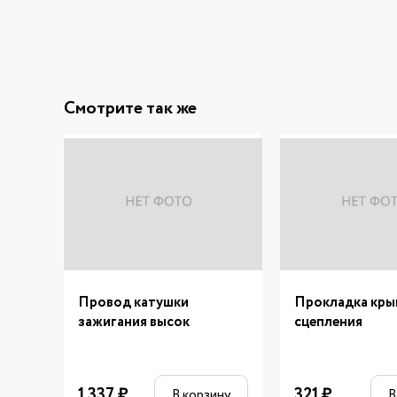
Смотрите так же
Провод катушки
Прокладка кр
зажигания высок
сцепления
1 337
₽
321
₽
В корзину
В