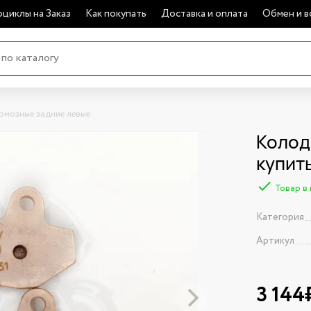
циклы на Заказ
Как покупать
Доставка и оплата
Обмен и в
рмозные задние левые
Колод
купит
Товар в
Категория
Артикул
3 144