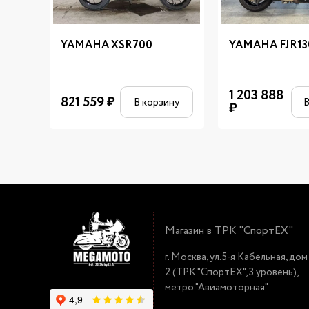
YAMAHA XSR700
YAMAHA FJR13
1 203 888
821 559
₽
В корзину
В
₽
Магазин в ТРК "СпортЕХ"
г. Москва, ул.5-я Кабельная, дом
2 (ТРК "СпортЕХ", 3 уровень),
метро "Авиамоторная"