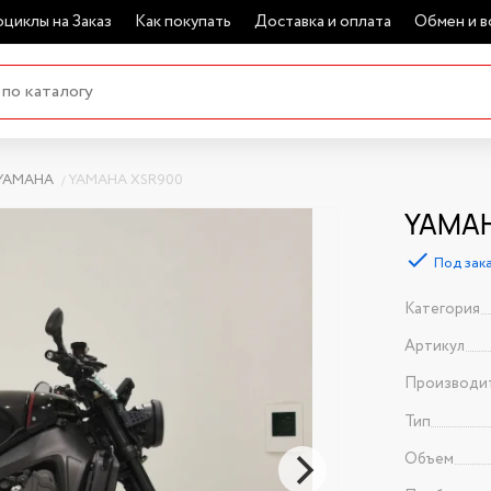
циклы на Заказ
Как покупать
Доставка и оплата
Обмен и в
YAMAHA
YAMAHA XSR900
YAMAH
Под зак
Категория
Артикул
Производи
Тип
Объем