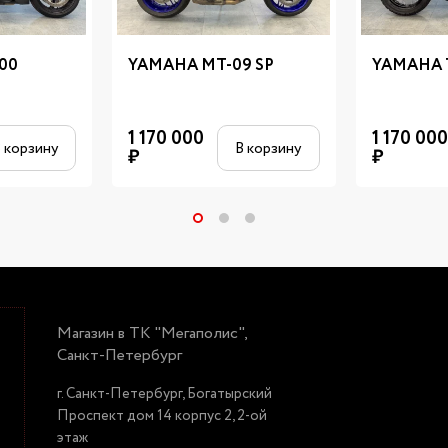
00
YAMAHA MT-09 SP
YAMAHA 
1 170 000
1 170 000
 корзину
В корзину
₽
₽
Магазин в ТК "Мегаполис",
Санкт-Петербург
г. Санкт-Петербург, Богатырский
Проспект дом 14 корпус 2, 2-ой
этаж