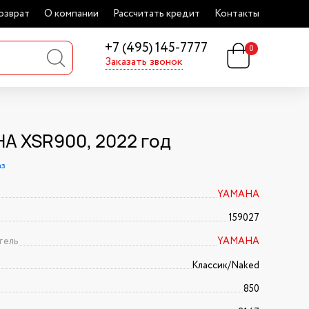
озврат
О компании
Рассчитать кредит
Контакты
+7 (495) 145-7777
0
Заказать звонок
A XSR900, 2022 год
аз
YAMAHA
159027
тель
YAMAHA
Классик/Naked
850