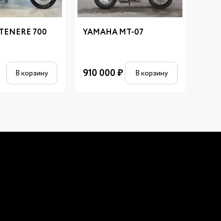
TENERE 700
YAMAHA MT-07
YAM
890
910 000
₽
В корзину
В корзину
₽